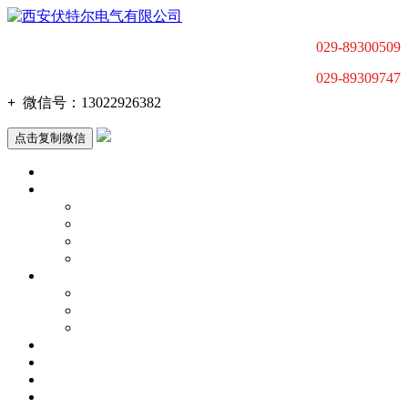
029-89300509
029-89309747
+
微信号：
13022926382
点击复制微信
首页
产品中心
低压电动机智能软起动器
高压电动机智能软起动装置
变频调速器
电动机驱动产品配套及解决方案
关于我们
公司动态
联系我们
荣誉资质
应用行业
新闻中心
荣誉资质
质量体系