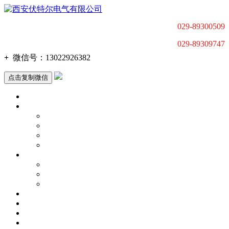
029-89300509
029-89309747
+
微信号：
13022926382
点击复制微信
首页
产品中心
低压电动机智能软起动器
高压电动机智能软起动装置
变频调速器
电动机驱动产品配套及解决方案
关于我们
公司动态
联系我们
荣誉资质
应用行业
新闻中心
荣誉资质
质量体系