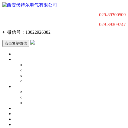
029-89300509
029-89309747
+
微信号：
13022926382
点击复制微信
首页
产品中心
低压电动机智能软起动器
高压电动机智能软起动装置
变频调速器
电动机驱动产品配套及解决方案
关于我们
公司动态
联系我们
荣誉资质
应用行业
新闻中心
荣誉资质
质量体系