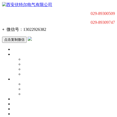
029-89300509
029-89309747
+
微信号：
13022926382
点击复制微信
首页
产品中心
低压电动机智能软起动器
高压电动机智能软起动装置
变频调速器
电动机驱动产品配套及解决方案
关于我们
公司动态
联系我们
荣誉资质
应用行业
新闻中心
荣誉资质
质量体系